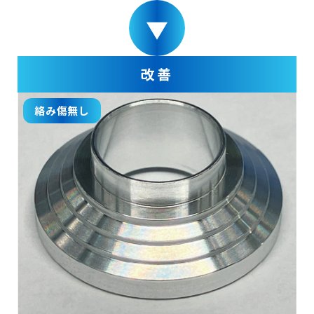
改善
絡み傷無し