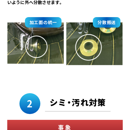
いように外へ分散させます。
加工面の統一
分散搬送
シミ・汚れ対策
2
事象