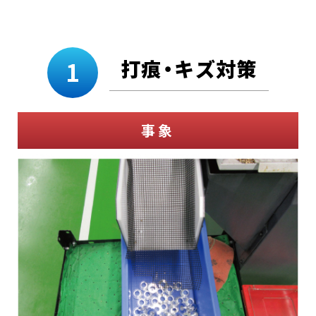
打痕・キズ対策
1
事象