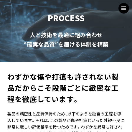
PROCESS
人と技術を最適に組み合わせ
“確実な品質”を届ける体制を構築
わずかな傷や打痕も許されない製
品だからこそ
段階ごとに緻密な工
程を徹底しています。
製品の精密性と品質保持のため、以下のような独自の工程を導
入しています。それは、この製品が傷や打痕といった外観不良に
非常に厳しい評価基準を持つためです。わずかな異常も許され