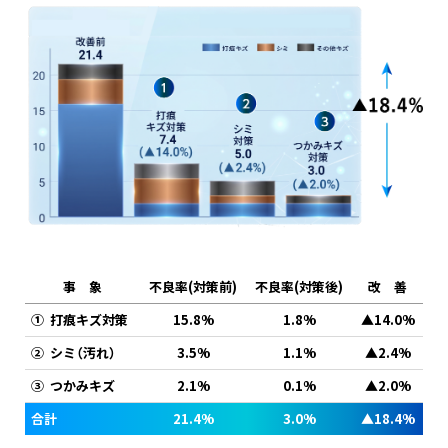
事 象
不良率(対策前)
不良率(対策後)
改 善
①
打痕キズ対策
15.8%
1.8%
▲14.0%
②
シミ（汚れ）
3.5%
1.1%
▲2.4%
③
つかみキズ
2.1%
0.1%
▲2.0%
合計
21.4%
3.0%
▲18.4%